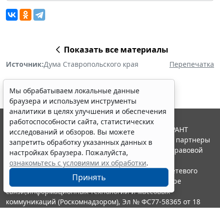
Показать все материалы
Источник:
Дума Ставропольского края
Перепечатка
Мы обрабатываем локальные данные
браузера и используем инструменты
аналитики в целях улучшения и обеспечения
работоспособности сайта, статистических
© ООО "НПП "ГАРАНТ-СЕРВИС", 2026. Система ГАРАНТ
исследований и обзоров. Вы можете
выпускается с 1990 года. Компания "Гарант" и ее партнеры
запретить обработку указанных данных в
являются участниками Российской ассоциации правовой
настройках браузера. Пожалуйста,
информации ГАРАНТ.
ознакомьтесь с условиями их обработки
.
Портал ГАРАНТ.РУ зарегистрирован в качестве сетевого
Принять
издания Федеральной службой по надзору в сфере
связи,информационных технологий и массовых
коммуникаций (Роскомнадзором), Эл № ФС77-58365 от 18
июня 2014 года.