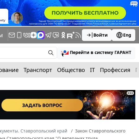
м
Войти
Eng
Перейти в систему ГАРАНТ
ование
Транспорт
Общество
IT
Профессия
П
кументы. Ставропольский край
Закон Ставропольского
кона Ставропольского края "О ветеранах труда