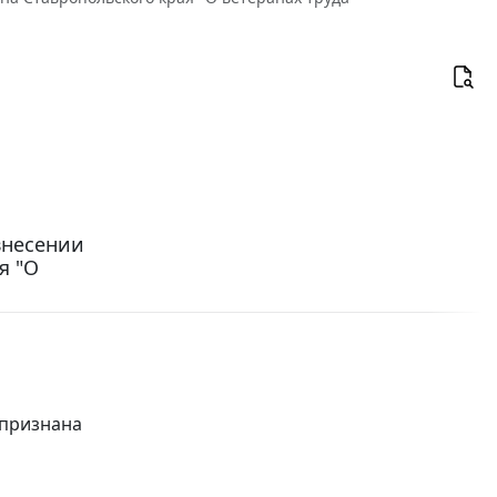
 внесении
я "О
 признана