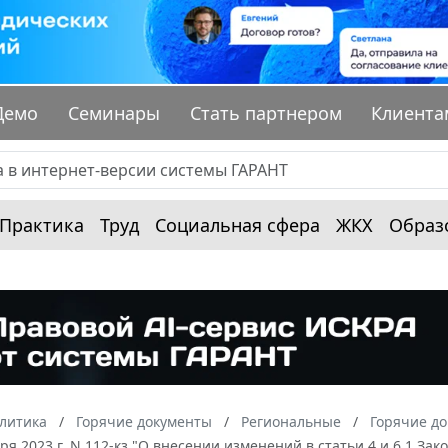
Демо
Семинары
Стать партнером
Клиента
Практика
Труд
Социальная сфера
ЖКХ
Образ
алитика
Горячие документы
Региональные
Горячие до
бря 2023 г. N 112-кз "О внесении изменений в статьи 4 и 6.1 За