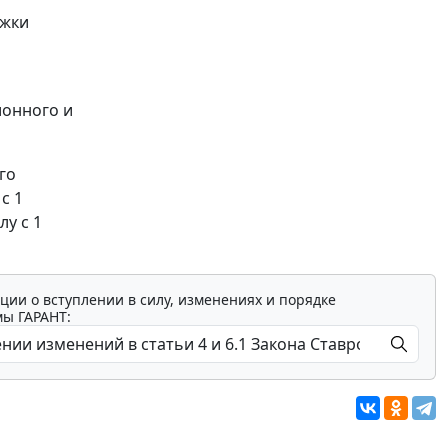
ржки
ионного и
го
с 1
у с 1
ции о вступлении в силу, изменениях и порядке
мы ГАРАНТ: