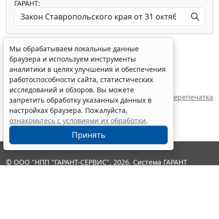
ГАРАНТ:
Мы обрабатываем локальные данные
браузера и используем инструменты
аналитики в целях улучшения и обеспечения
работоспособности сайта, статистических
Показать все материалы
исследований и обзоров. Вы можете
Источник:
Дума Ставропольского края
Перепечатка
запретить обработку указанных данных в
настройках браузера. Пожалуйста,
ознакомьтесь с условиями их обработки
.
Принять
© ООО "НПП "ГАРАНТ-СЕРВИС", 2026. Система ГАРАНТ
выпускается с 1990 года. Компания "Гарант" и ее партнеры
являются участниками Российской ассоциации правовой
информации ГАРАНТ.
Контакты
8-800-200-88-88