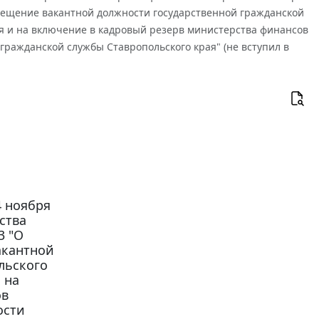
замещение вакантной должности государственной гражданской
ая и на включение в кадровый резерв министерства финансов
гражданской службы Ставропольского края" (не вступил в
4 ноября
ства
3 "О
акантной
льского
 на
ов
ости