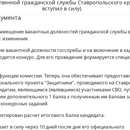
твенной гражданской службы Ставропольского кра
вступил в силу)
кумента
замещение вакантных должностей гражданской службы 
 изменения.
е вакантной должности госслужбы и на включение в к
одится конкурс. Для его проведения формируется спец
ункции комиссии. Теперь она обеспечивает предостав
онального проекта "Защитники", проводимого на Ставр
идатам, являющимся (являвшимся) участниками СВО, пу
им дополнительного 1 балла к полученным им баллам з
конкурсных заданий.
ектирован расчет итогового балла кандидата.
пает в силу через 10 дней после дня его официального