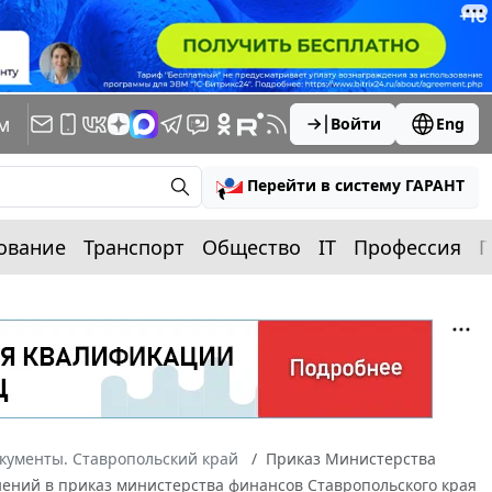
м
Войти
Eng
Перейти в систему ГАРАНТ
ование
Транспорт
Общество
IT
Профессия
П
кументы. Ставропольский край
Приказ Министерства
енений в приказ министерства финансов Ставропольского края