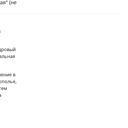
я" (не
в
адровый
иальная
ление в
ополье,
тем
а