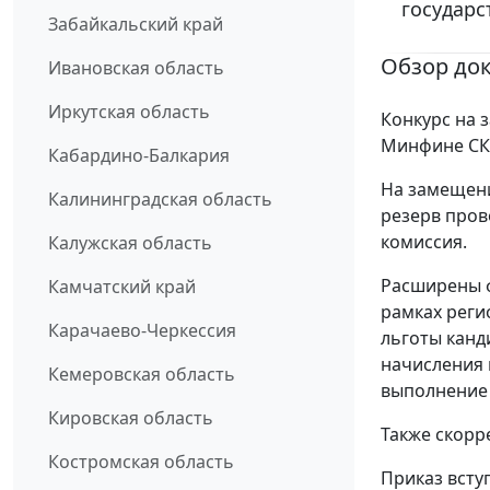
государс
Забайкальский край
Обзор до
Ивановская область
Иркутская область
Конкурс на 
Минфине СК:
Кабардино-Балкария
На замещени
Калининградская область
резерв пров
комиссия.
Калужская область
Расширены ф
Камчатский край
рамках реги
Карачаево-Черкессия
льготы канд
начисления 
Кемеровская область
выполнение 
Кировская область
Также скорр
Костромская область
Приказ всту