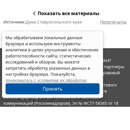
Показать все материалы
Источник:
Дума Ставропольского края
Перепечатка
Мы обрабатываем локальные данные
браузера и используем инструменты
аналитики в целях улучшения и обеспечения
работоспособности сайта, статистических
© ООО "НПП "ГАРАНТ-СЕРВИС", 2026. Система ГАРАНТ
исследований и обзоров. Вы можете
выпускается с 1990 года. Компания "Гарант" и ее партнеры
запретить обработку указанных данных в
являются участниками Российской ассоциации правовой
настройках браузера. Пожалуйста,
информации ГАРАНТ.
ознакомьтесь с условиями их обработки
.
Портал ГАРАНТ.РУ зарегистрирован в качестве сетевого
Принять
издания Федеральной службой по надзору в сфере
связи,информационных технологий и массовых
коммуникаций (Роскомнадзором), Эл № ФС77-58365 от 18
июня 2014 года.
16+
Контакты
8-800-200-88-88