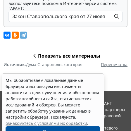
воспользуйтесь поиском в Интернет-версии системы
ГАРАНТ:
Показать все материалы
Источник:
Дума Ставропольского края
Перепечатка
Мы обрабатываем локальные данные
браузера и используем инструменты
аналитики в целях улучшения и обеспечения
работоспособности сайта, статистических
© ООО "НПП "ГАРАНТ-СЕРВИС", 2026. Система ГАРАНТ
исследований и обзоров. Вы можете
выпускается с 1990 года. Компания "Гарант" и ее партнеры
запретить обработку указанных данных в
являются участниками Российской ассоциации правовой
настройках браузера. Пожалуйста,
информации ГАРАНТ.
ознакомьтесь с условиями их обработки
.
Портал ГАРАНТ.РУ зарегистрирован в качестве сетевого