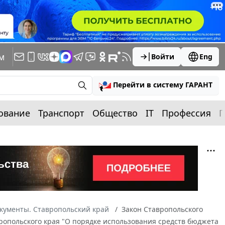
м
Войти
Eng
Перейти в систему ГАРАНТ
ование
Транспорт
Общество
IT
Профессия
П
кументы. Ставропольский край
Закон Ставропольского
авропольского края "О порядке использования средств бюджета