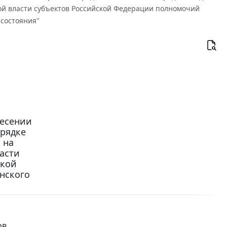
ой власти субъектов Российской Федерации полномочий
 состояния"
несении
орядке
 на
асти
ской
нского
ов