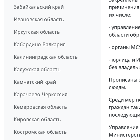
Забайкальский край
причинения 
их числе:
Ивановская область
- управлени
Иркутская область
области об
Кабардино-Балкария
- органы МС
Калининградская область
- юрлица и 
без владель
Калужская область
Прописаны с
Камчатский край
людям.
Карачаево-Черкессия
Среди мер п
Кемеровская область
граждан так
последующи
Кировская область
Управление 
Костромская область
Министерств