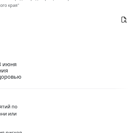
ого края"
8 июня
ния
доровью
ятий по
зни или
ия рисков