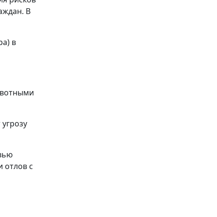
аждан. В
а) в
ивотными
 угрозу
вью
 отлов с