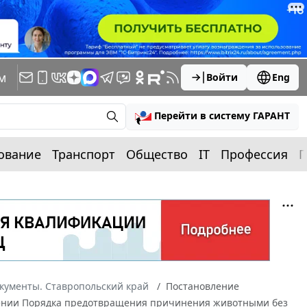
м
Войти
Eng
Перейти в систему ГАРАНТ
ование
Транспорт
Общество
IT
Профессия
П
кументы. Ставропольский край
Постановление
рждении Порядка предотвращения причинения животными без