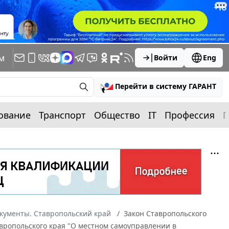
м
Войти
Eng
Перейти в систему ГАРАНТ
ование
Транспорт
Общество
IT
Профессия
П
кументы. Ставропольский край
Закон Ставропольского
тавропольского края "О местном самоуправлении в