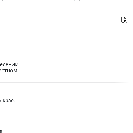
несении
естном
 крае.
в