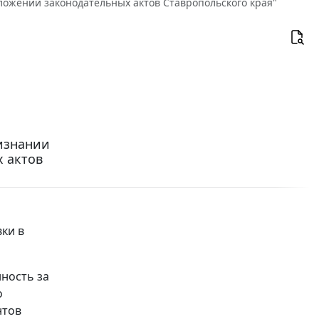
оложений законодательных актов Ставропольского края"
ризнании
 актов
ки в
ность за
о
нтов