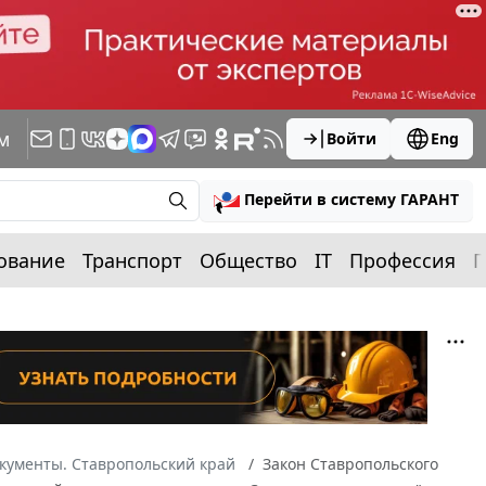
м
Войти
Eng
Перейти в систему ГАРАНТ
ование
Транспорт
Общество
IT
Профессия
П
кументы. Ставропольский край
Закон Ставропольского