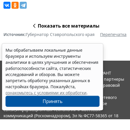
Показать все материалы
Источник:
Губернатор Ставропольского края
Перепечатка
Мы обрабатываем локальные данные
браузера и используем инструменты
аналитики в целях улучшения и обеспечения
работоспособности сайта, статистических
© ООО "НПП "ГАРАНТ-СЕРВИС", 2026. Система ГАРАНТ
исследований и обзоров. Вы можете
выпускается с 1990 года. Компания "Гарант" и ее партнеры
запретить обработку указанных данных в
являются участниками Российской ассоциации правовой
настройках браузера. Пожалуйста,
информации ГАРАНТ.
ознакомьтесь с условиями их обработки
.
Портал ГАРАНТ.РУ зарегистрирован в качестве сетевого
Принять
издания Федеральной службой по надзору в сфере
связи,информационных технологий и массовых
коммуникаций (Роскомнадзором), Эл № ФС77-58365 от 18
июня 2014 года.