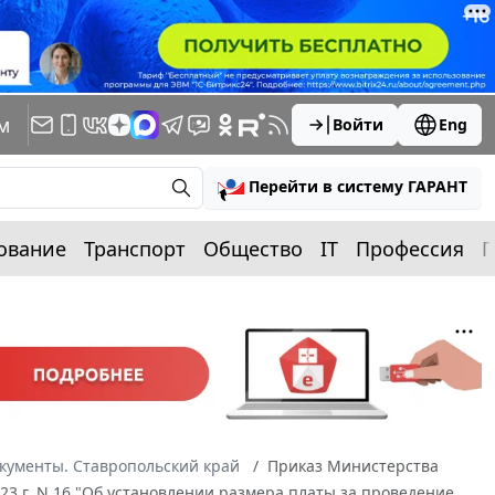
м
Войти
Eng
Перейти в систему ГАРАНТ
ование
Транспорт
Общество
IT
Профессия
П
кументы. Ставропольский край
Приказ Министерства
23 г. N 16 "Об установлении размера платы за проведение