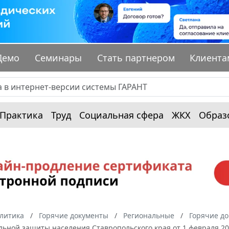
Демо
Семинары
Стать партнером
Клиента
Практика
Труд
Социальная сфера
ЖКХ
Образ
алитика
Горячие документы
Региональные
Горячие до
льной защиты населения Ставропольского края от 1 февраля 20