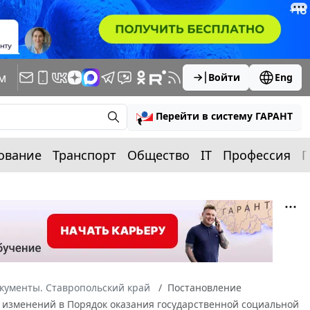
м
Войти
Eng
Перейти в систему ГАРАНТ
ование
Транспорт
Общество
IT
Профессия
П
кументы. Ставропольский край
Постановление
ии изменений в Порядок оказания государственной социальной