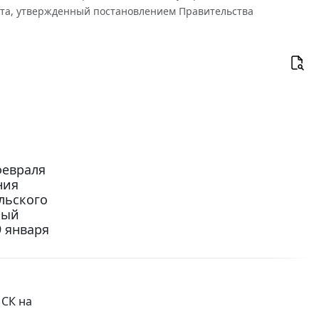
кта, утвержденный постановлением Правительства
февраля
ния
льского
ный
 января
 СК на