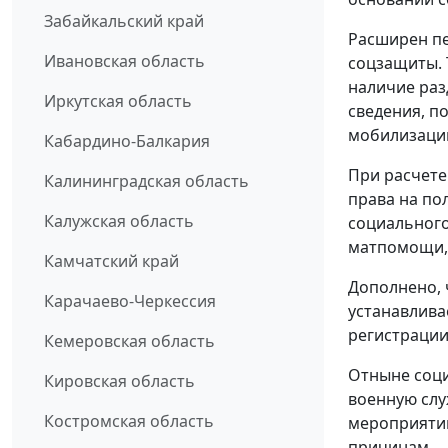
Забайкальский край
Расширен пе
Ивановская область
соцзащиты. 
наличие раз
Иркутская область
сведения, п
мобилизации
Кабардино-Балкария
При расчете
Калининградская область
права на по
Калужская область
социального
матпомощи,
Камчатский край
Дополнено, 
Карачаево-Черкессия
устанавлива
регистрации
Кемеровская область
Отныне соци
Кировская область
военную слу
Костромская область
мероприяти
причинам.