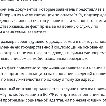
речень документов, которые заявитель представляет в
Теперь в их числе квитанции по оплате ЖКУ, подтверж
дельных лицевых счетов у заявителя и членов его семьи
одтверждающие факт призыва на военную службу по
 члена семьи заявителя.
 размера среднедушевого дохода семьи в целях устано
лучение ею государственной соцпомощи на основании
 контракта не учитываются доходы и суммы единоврем
 выплачиваемые мобилизованным гражданам.
что факт совместного проживания заявителя и членов е
ется органом соцзащиты на основании сведений о нали
 по месту жительства по одному и тому же адресу.
альный контракт продлевается в случае призыва получ
жбу по мобилизации в ВС РФ или при невыполнении по
й программы социальной адаптации по независящим от