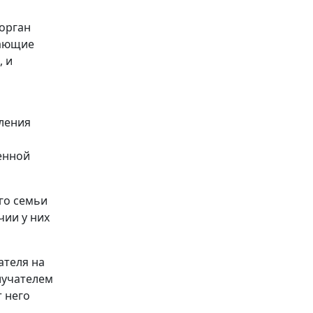
 орган
дающие
, и
вления
енной
го семьи
чии у них
ателя на
лучателем
 него