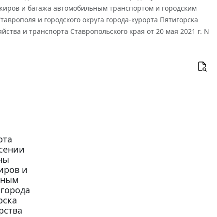
жиров и багажа автомобильным транспортом и городским
таврополя и городского округа города-курорта Пятигорска
ства и транспорта Ставропольского края от 20 мая 2021 г. N
рта
есении
ны
иров и
мным
 города
рска
рства