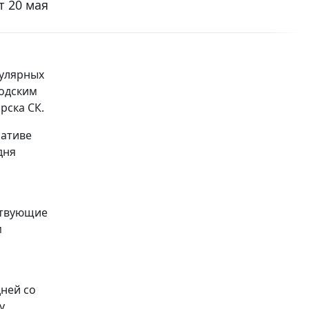
т 20 мая
гулярных
родским
рска СК.
иативе
дня
ствующие
м
и
ней со
у