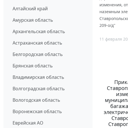
изменения, о
Алтайский край
наземным элек
Ставропольско
Амурская область
209-о/д"
Архангельская область
11 февраля 20
Астраханская область
Белгородская область
Брянская область
Владимирская область
Прик
Ставропо
Волгоградская область
изме
муницип
Вологодская область
багаж
Воронежская область
электрич
Ставро
Еврейская АО
Ставро