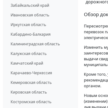
дорожного
Забайкальский край
Обзор до
Ивановская область
Иркутская область
Пересмотре
перевозок п
Кабардино-Балкария
электрическ
Калининградская область
Изменить м
заинтересов
Калужская область
выдачи свид
Камчатский край
муниципаль
Карачаево-Черкессия
Кроме того,
рекомендаци
Кемеровская область
органом.
Кировская область
Новым основ
(изменении)
Костромская область
дня выдачи 