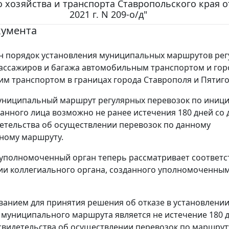
 хозяйства и транспорта Ставропольского края о
2021 г. N 209-о/д"
кумента
н порядок установления муниципальных маршрутов ре
ассажиров и багажа автомобильным транспортом и го
им транспортом в границах города Ставрополя и Пятиго
униципальный маршрут регулярных перевозок по иниц
анного лица возможно не ранее истечения 180 дней со 
етельства об осуществлении перевозок по данному
ному маршруту.
 уполномоченный орган теперь рассматривает соответ
и коллегиального органа, созданного уполномоченны
анием для принятия решения об отказе в установлени
 муниципального маршрута является не истечение 180 д
свидетельства об осуществлении перевозок по маршрут