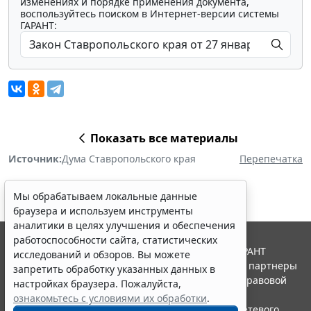
изменениях и порядке применения документа,
воспользуйтесь поиском в Интернет-версии системы
ГАРАНТ:
Показать все материалы
Источник:
Дума Ставропольского края
Перепечатка
Мы обрабатываем локальные данные
браузера и используем инструменты
аналитики в целях улучшения и обеспечения
работоспособности сайта, статистических
© ООО "НПП "ГАРАНТ-СЕРВИС", 2026. Система ГАРАНТ
исследований и обзоров. Вы можете
выпускается с 1990 года. Компания "Гарант" и ее партнеры
запретить обработку указанных данных в
являются участниками Российской ассоциации правовой
настройках браузера. Пожалуйста,
информации ГАРАНТ.
ознакомьтесь с условиями их обработки
.
Портал ГАРАНТ.РУ зарегистрирован в качестве сетевого