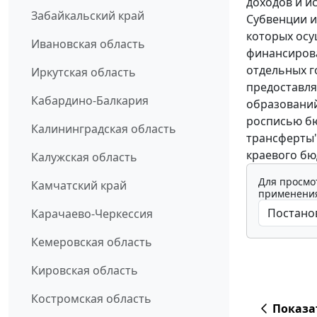
доходов и и
Забайкальский край
Субвенции и
которых осу
Ивановская область
финансирова
отдельных г
Иркутская область
предоставл
Кабардино-Балкария
образований
росписью б
Калининградская область
трансферты"
краевого бю
Калужская область
Для просмо
Камчатский край
применения
Карачаево-Черкессия
Кемеровская область
Кировская область
Костромская область
Показа