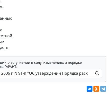
.
ие
данных
х
жетной
ые
дств
ции о вступлении в силу, изменениях и порядке
мы ГАРАНТ: