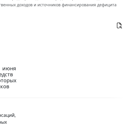
ственных доходов и источников финансирования дефицита
1 июня
едств
оторых
иков
нсаций,
ных