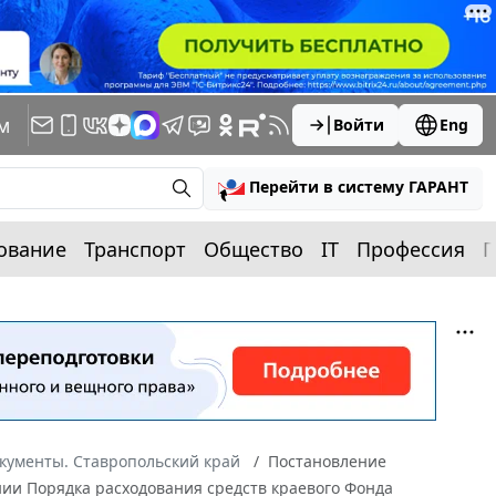
м
Войти
Eng
Перейти в систему ГАРАНТ
ование
Транспорт
Общество
IT
Профессия
П
кументы. Ставропольский край
Постановление
ении Порядка расходования средств краевого Фонда