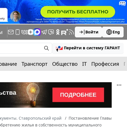
м
Войти
Eng
Перейти в систему ГАРАНТ
ование
Транспорт
Общество
IT
Профессия
П
кументы. Ставропольский край
Постановление Главы
риобретению жилья в собственность муниципального