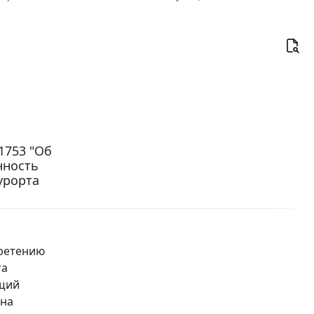
1753 "Об
нность
урорта
бретению
та
ащий
 на