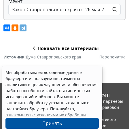
ГАРАНТ:
Показать все материалы
Источник:
Дума Ставропольского края
Перепечатка
Мы обрабатываем локальные данные
браузера и используем инструменты
аналитики в целях улучшения и обеспечения
работоспособности сайта, статистических
© ООО "НПП "ГАРАНТ-СЕРВИС", 2026. Система ГАРАНТ
исследований и обзоров. Вы можете
выпускается с 1990 года. Компания "Гарант" и ее партнеры
запретить обработку указанных данных в
являются участниками Российской ассоциации правовой
настройках браузера. Пожалуйста,
информации ГАРАНТ.
ознакомьтесь с условиями их обработки
.
Портал ГАРАНТ.РУ зарегистрирован в качестве сетевого
Принять
издания Федеральной службой по надзору в сфере