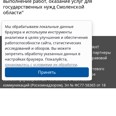
выполнение работ, оказание услуг для
государственных нужд Смоленской
области"
Мы обрабатываем локальные данные
браузера и используем инструменты
аналитики в целях улучшения и обеспечения
работоспособности сайта, статистических
© ООО "НПП "ГАРАНТ-СЕРВИС", 2026. Система ГАРАНТ
исследований и обзоров. Вы можете
выпускается с 1990 года. Компания "Гарант" и ее партнеры
запретить обработку указанных данных в
являются участниками Российской ассоциации правовой
настройках браузера. Пожалуйста,
информации ГАРАНТ.
ознакомьтесь с условиями их обработки
.
Портал ГАРАНТ.РУ зарегистрирован в качестве сетевого
Принять
издания Федеральной службой по надзору в сфере
связи,информационных технологий и массовых
коммуникаций (Роскомнадзором), Эл № ФС77-58365 от 18
июня 2014 года.
16+
Контакты
8-800-200-88-88