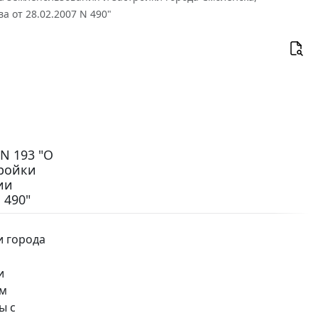
а от 28.02.2007 N 490"
N 193 "О
тройки
ии
 490"
и города
и
ом
ы с