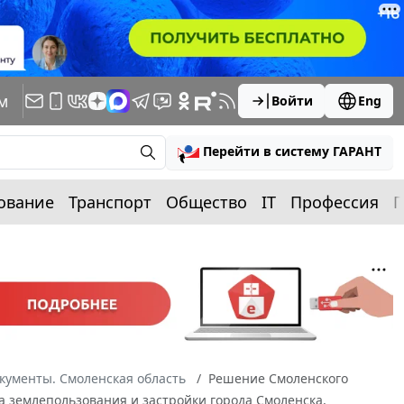
м
Войти
Eng
Перейти в систему ГАРАНТ
ование
Транспорт
Общество
IT
Профессия
П
кументы. Смоленская область
Решение Смоленского
ла землепользования и застройки города Смоленска,