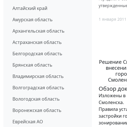
утвержденные 
Алтайский край
1 января 2011
Амурская область
Архангельская область
Астраханская область
Белгородская область
Решение См
Брянская область
внесени
горо
Владимирская область
Смоленс
Волгоградская область
Обзор до
Изложены в 
Вологодская область
Смоленска.
Правила уст
Воронежская область
застройки г
Еврейская АО
зонировании