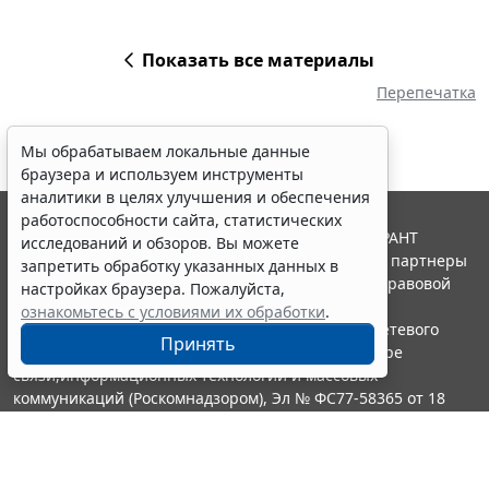
Показать все материалы
Перепечатка
Мы обрабатываем локальные данные
браузера и используем инструменты
аналитики в целях улучшения и обеспечения
работоспособности сайта, статистических
© ООО "НПП "ГАРАНТ-СЕРВИС", 2026. Система ГАРАНТ
исследований и обзоров. Вы можете
выпускается с 1990 года. Компания "Гарант" и ее партнеры
запретить обработку указанных данных в
являются участниками Российской ассоциации правовой
настройках браузера. Пожалуйста,
информации ГАРАНТ.
ознакомьтесь с условиями их обработки
.
Портал ГАРАНТ.РУ зарегистрирован в качестве сетевого
Принять
издания Федеральной службой по надзору в сфере
связи,информационных технологий и массовых
коммуникаций (Роскомнадзором), Эл № ФС77-58365 от 18
июня 2014 года.
16+