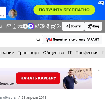
м
Войти
Eng
Перейти в систему ГАРАНТ
ование
Транспорт
Общество
IT
Профессия
П
я область
28 апреля 2018