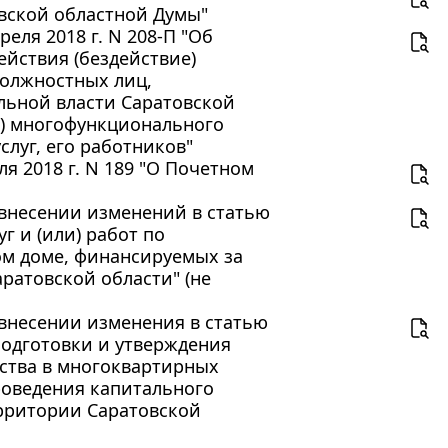
овской областной Думы"
еля 2018 г. N 208-П "Об
ействия (бездействие)
должностных лиц,
льной власти Саратовской
е) многофункционального
луг, его работников"
я 2018 г. N 189 "О Почетном
О внесении изменений в статью
г и (или) работ по
м доме, финансируемых за
ратовской области" (не
О внесении изменения в статью
подготовки и утверждения
ства в многоквартирных
роведения капитального
рритории Саратовской