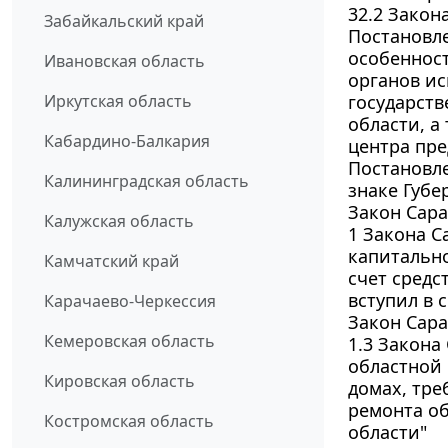
32.2 Закон
Забайкальский край
Постановле
особенност
Ивановская область
органов ис
Иркутская область
государст
области, а
Кабардино-Балкария
центра пре
Постановле
Калининградская область
знаке Губе
Закон Сара
Калужская область
1 Закона С
капитальн
Камчатский край
счет средс
вступил в с
Карачаево-Черкессия
Закон Сара
Кемеровская область
1.3 Закона
областной
Кировская область
домах, тре
ремонта о
Костромская область
области"