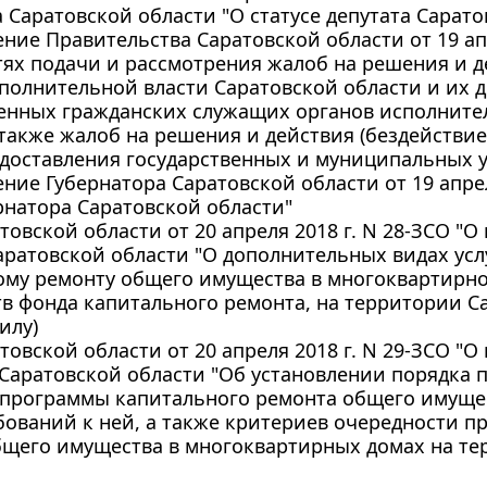
а Саратовской области "О статусе депутата Сарат
ние Правительства Саратовской области от 19 апр
ях подачи и рассмотрения жалоб на решения и д
полнительной власти Саратовской области и их 
венных гражданских служащих органов исполните
 также жалоб на решения и действия (бездействи
доставления государственных и муниципальных ус
ние Губернатора Саратовской области от 19 апрел
рнатора Саратовской области"
товской области от 20 апреля 2018 г. N 28-ЗСО "
аратовской области "О дополнительных видах услу
ому ремонту общего имущества в многоквартирно
тв фонда капитального ремонта, на территории Са
илу)
товской области от 20 апреля 2018 г. N 29-ЗСО "
 Саратовской области "Об установлении порядка 
 программы капитального ремонта общего имуще
бований к ней, а также критериев очередности п
бщего имущества в многоквартирных домах на те