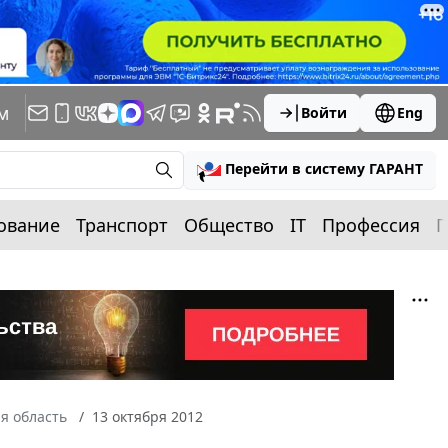
м
Войти
Eng
Перейти в систему ГАРАНТ
ование
Транспорт
Общество
IT
Профессия
П
я область
13 октября 2012