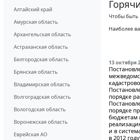
Горячи
Алтайский край
Чтобы быть 
Амурская область
Наиболее ва
Архангельская область
Астраханская область
Белгородская область
13 октября 
Постановле
Брянская область
межведомс
кадастров
Владимирская область
Постановле
порядке ра
Волгоградская область
Постановле
Вологодская область
порядке пр
бюджетам 
Воронежская область
реализаци
и в систе
Еврейская АО
в 2012 году