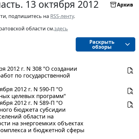
асть. 13 октября 2012
Архив
сти, подпишитесь на
RSS-ленту
.
ратовской области см.
здесь
Раскрыть
обзоры
я 2012 г. N 308 "О создании
абот по государственной
бря 2012 г. N 590-П "О
нных целевых программ"
бря 2012 г. N 589-П "О
тного бюджета субсидии
селений области на
сти на энергоемких объектах
комплекса и бюджетной сферы