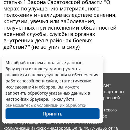
статью 1 Закона Саратовской области "О
мерах по улучшению материального
положения инвалидов вследствие ранения,
контузии, увечья или заболевания,
полученных при исполнении обязанностей
военной службы, службы в органах
внутренних дел в районах боевых
действий" (не вступил в силу)
Мы обрабатываем локальные данные
браузера и используем инструменты
аналитики в целях улучшения и обеспечения
работоспособности сайта, статистических
© ООО "НПП "ГАРАНТ-СЕРВИС", 2026. Система ГАРАНТ
исследований и обзоров. Вы можете
выпускается с 1990 года. Компания "Гарант" и ее партнеры
запретить обработку указанных данных в
являются участниками Российской ассоциации правовой
настройках браузера. Пожалуйста,
информации ГАРАНТ.
ознакомьтесь с условиями их обработки
.
Портал ГАРАНТ.РУ зарегистрирован в качестве сетевого
Принять
издания Федеральной службой по надзору в сфере
связи,информационных технологий и массовых
коммуникаций (Роскомнадзором), Эл № ФС77-58365 от 18