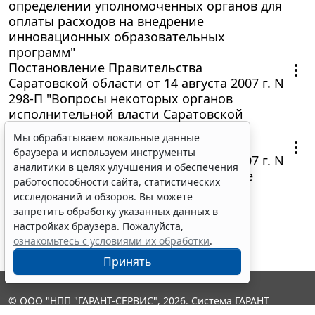
определении уполномоченных органов для
оплаты расходов на внедрение
инновационных образовательных
программ"
Постановление Правительства
Саратовской области от 14 августа 2007 г. N
298-П "Вопросы некоторых органов
исполнительной власти Саратовской
области"
Мы обрабатываем локальные данные
Постановление Правительства
браузера и используем инструменты
Саратовской области от 20 августа 2007 г. N
аналитики в целях улучшения и обеспечения
302-П "О создании комитета по охране
работоспособности сайта, статистических
культурного наследия Саратовской
исследований и обзоров. Вы можете
области"
запретить обработку указанных данных в
настройках браузера. Пожалуйста,
ознакомьтесь с условиями их обработки
.
Принять
© ООО "НПП "ГАРАНТ-СЕРВИС", 2026. Система ГАРАНТ