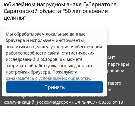
юбилейном нагрудном знаке Губернатора
Саратовской области "50 лет освоения
целины"
Мы обрабатываем локальные данные
браузера и используем инструменты
аналитики в целях улучшения и обеспечения
работоспособности сайта, статистических
© ООО "НПП "ГАРАНТ-СЕРВИС", 2026. Система ГАРАНТ
исследований и обзоров. Вы можете
выпускается с 1990 года. Компания "Гарант" и ее партнеры
запретить обработку указанных данных в
являются участниками Российской ассоциации правовой
настройках браузера. Пожалуйста,
информации ГАРАНТ.
ознакомьтесь с условиями их обработки
.
Портал ГАРАНТ.РУ зарегистрирован в качестве сетевого
Принять
издания Федеральной службой по надзору в сфере
связи,информационных технологий и массовых
коммуникаций (Роскомнадзором), Эл № ФС77-58365 от 18
июня 2014 года.
16+
Контакты
8-800-200-88-88