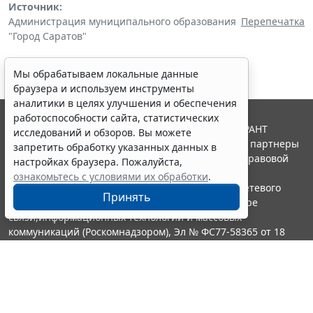
Источник:
Администрация муниципального образования
Перепечатка
"Город Саратов"
Мы обрабатываем локальные данные
браузера и используем инструменты
аналитики в целях улучшения и обеспечения
работоспособности сайта, статистических
© ООО "НПП "ГАРАНТ-СЕРВИС", 2026. Система ГАРАНТ
исследований и обзоров. Вы можете
выпускается с 1990 года. Компания "Гарант" и ее партнеры
запретить обработку указанных данных в
являются участниками Российской ассоциации правовой
настройках браузера. Пожалуйста,
информации ГАРАНТ.
ознакомьтесь с условиями их обработки
.
Портал ГАРАНТ.РУ зарегистрирован в качестве сетевого
Принять
издания Федеральной службой по надзору в сфере
связи,информационных технологий и массовых
коммуникаций (Роскомнадзором), Эл № ФС77-58365 от 18
июня 2014 года.
16+
Контакты
8-800-200-88-88