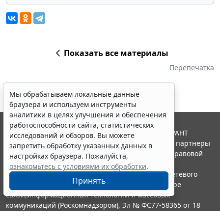
Показать все материалы
Перепечатка
Мы обрабатываем локальные данные
браузера и используем инструменты
аналитики в целях улучшения и обеспечения
работоспособности сайта, статистических
© ООО "НПП "ГАРАНТ-СЕРВИС", 2026. Система ГАРАНТ
исследований и обзоров. Вы можете
выпускается с 1990 года. Компания "Гарант" и ее партнеры
запретить обработку указанных данных в
являются участниками Российской ассоциации правовой
настройках браузера. Пожалуйста,
информации ГАРАНТ.
ознакомьтесь с условиями их обработки
.
Портал ГАРАНТ.РУ зарегистрирован в качестве сетевого
Принять
издания Федеральной службой по надзору в сфере
связи,информационных технологий и массовых
коммуникаций (Роскомнадзором), Эл № ФС77-58365 от 18
июня 2014 года.