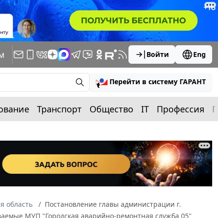
м
Войти
Eng
Перейти в систему ГАРАНТ
ование
Транспорт
Общество
IT
Профессия
П
я область
Постановление главы администрации г.
зываемые МУП "Городская аварийно-ремонтная служба 05"