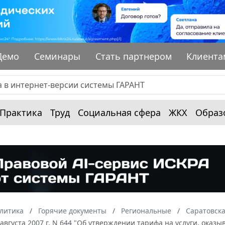
Демо
Семинары
Стать партнером
Клиента
Практика
Труд
Социальная сфера
ЖКХ
Образ
алитика
Горячие документы
Региональные
Саратовска
 августа 2007 г. N 644 "Об утверждении тарифа на услуги, ока