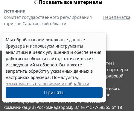
Показать все материалы
Источник:
Комитет государственного регулирования
Перепечатка
тарифов Саратовской области
Мы обрабатываем локальные данные
браузера и используем инструменты
аналитики в целях улучшения и обеспечения
работоспособности сайта, статистических
© ООО "НПП "ГАРАНТ-СЕРВИС", 2026. Система ГАРАНТ
исследований и обзоров. Вы можете
выпускается с 1990 года. Компания "Гарант" и ее партнеры
запретить обработку указанных данных в
являются участниками Российской ассоциации правовой
настройках браузера. Пожалуйста,
информации ГАРАНТ.
ознакомьтесь с условиями их обработки
.
Портал ГАРАНТ.РУ зарегистрирован в качестве сетевого
Принять
издания Федеральной службой по надзору в сфере
связи,информационных технологий и массовых
коммуникаций (Роскомнадзором), Эл № ФС77-58365 от 18
июня 2014 года.
16+