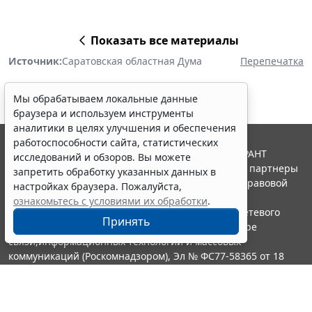
Показать все материалы
Источник:
Саратовская областная Дума
Перепечатка
Мы обрабатываем локальные данные
браузера и используем инструменты
аналитики в целях улучшения и обеспечения
работоспособности сайта, статистических
© ООО "НПП "ГАРАНТ-СЕРВИС", 2026. Система ГАРАНТ
исследований и обзоров. Вы можете
выпускается с 1990 года. Компания "Гарант" и ее партнеры
запретить обработку указанных данных в
являются участниками Российской ассоциации правовой
настройках браузера. Пожалуйста,
информации ГАРАНТ.
ознакомьтесь с условиями их обработки
.
Портал ГАРАНТ.РУ зарегистрирован в качестве сетевого
Принять
издания Федеральной службой по надзору в сфере
связи,информационных технологий и массовых
коммуникаций (Роскомнадзором), Эл № ФС77-58365 от 18
июня 2014 года.
16+