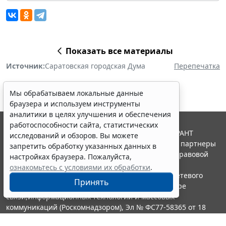
Показать все материалы
Источник:
Саратовская городская Дума
Перепечатка
Мы обрабатываем локальные данные
браузера и используем инструменты
аналитики в целях улучшения и обеспечения
работоспособности сайта, статистических
© ООО "НПП "ГАРАНТ-СЕРВИС", 2026. Система ГАРАНТ
исследований и обзоров. Вы можете
выпускается с 1990 года. Компания "Гарант" и ее партнеры
запретить обработку указанных данных в
являются участниками Российской ассоциации правовой
настройках браузера. Пожалуйста,
информации ГАРАНТ.
ознакомьтесь с условиями их обработки
.
Портал ГАРАНТ.РУ зарегистрирован в качестве сетевого
Принять
издания Федеральной службой по надзору в сфере
связи,информационных технологий и массовых
коммуникаций (Роскомнадзором), Эл № ФС77-58365 от 18
июня 2014 года.