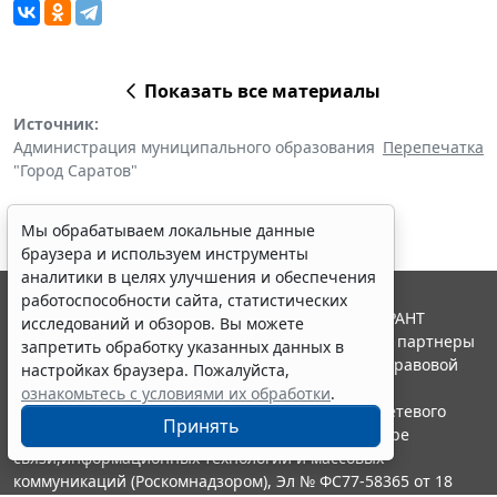
Показать все материалы
Источник:
Администрация муниципального образования
Перепечатка
"Город Саратов"
Мы обрабатываем локальные данные
браузера и используем инструменты
аналитики в целях улучшения и обеспечения
работоспособности сайта, статистических
© ООО "НПП "ГАРАНТ-СЕРВИС", 2026. Система ГАРАНТ
исследований и обзоров. Вы можете
выпускается с 1990 года. Компания "Гарант" и ее партнеры
запретить обработку указанных данных в
являются участниками Российской ассоциации правовой
настройках браузера. Пожалуйста,
информации ГАРАНТ.
ознакомьтесь с условиями их обработки
.
Портал ГАРАНТ.РУ зарегистрирован в качестве сетевого
Принять
издания Федеральной службой по надзору в сфере
связи,информационных технологий и массовых
коммуникаций (Роскомнадзором), Эл № ФС77-58365 от 18