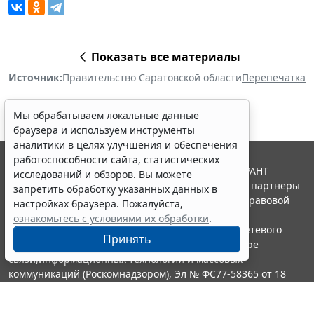
Показать все материалы
Источник:
Правительство Саратовской области
Перепечатка
Мы обрабатываем локальные данные
браузера и используем инструменты
аналитики в целях улучшения и обеспечения
работоспособности сайта, статистических
© ООО "НПП "ГАРАНТ-СЕРВИС", 2026. Система ГАРАНТ
исследований и обзоров. Вы можете
выпускается с 1990 года. Компания "Гарант" и ее партнеры
запретить обработку указанных данных в
являются участниками Российской ассоциации правовой
настройках браузера. Пожалуйста,
информации ГАРАНТ.
ознакомьтесь с условиями их обработки
.
Портал ГАРАНТ.РУ зарегистрирован в качестве сетевого
Принять
издания Федеральной службой по надзору в сфере
связи,информационных технологий и массовых
коммуникаций (Роскомнадзором), Эл № ФС77-58365 от 18
июня 2014 года.
16+