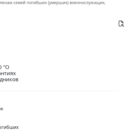
 членам семей погибших (умерших) военнослужащих,
О "О
антиях
удников
ок
погибших