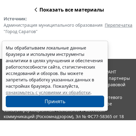
Показать все материалы
Источник:
Администрация муниципального образования
Перепечатка
"Город Саратов"
Мы обрабатываем локальные данные
браузера и используем инструменты
аналитики в целях улучшения и обеспечения
работоспособности сайта, статистических
© ООО "НПП "ГАРАНТ-СЕРВИС", 2026. Система ГАРАНТ
исследований и обзоров. Вы можете
выпускается с 1990 года. Компания "Гарант" и ее партнеры
запретить обработку указанных данных в
являются участниками Российской ассоциации правовой
настройках браузера. Пожалуйста,
информации ГАРАНТ.
ознакомьтесь с условиями их обработки
.
Портал ГАРАНТ.РУ зарегистрирован в качестве сетевого
Принять
издания Федеральной службой по надзору в сфере
связи,информационных технологий и массовых
коммуникаций (Роскомнадзором), Эл № ФС77-58365 от 18
июня 2014 года.
16+