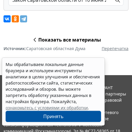
Показать все материалы
Источник:
Саратовская областная Дума
Перепечатка
Мы обрабатываем локальные данные
браузера и используем инструменты
аналитики в целях улучшения и обеспечения
работоспособности сайта, статистических
© ООО "НПП "ГАРАНТ-СЕРВИС", 2026. Система ГАРАНТ
исследований и обзоров. Вы можете
выпускается с 1990 года. Компания "Гарант" и ее партнеры
запретить обработку указанных данных в
являются участниками Российской ассоциации правовой
настройках браузера. Пожалуйста,
информации ГАРАНТ.
ознакомьтесь с условиями их обработки
.
Портал ГАРАНТ.РУ зарегистрирован в качестве сетевого
Принять
издания Федеральной службой по надзору в сфере
связи,информационных технологий и массовых
коммуникаций (Роскомнадзором), Эл № ФС77-58365 от 18