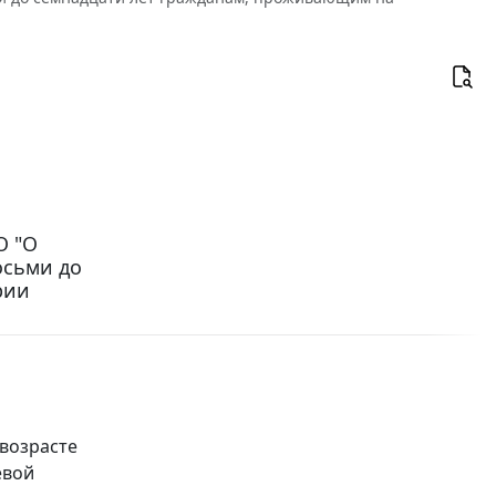
О "О
осьми до
рии
возрасте
евой