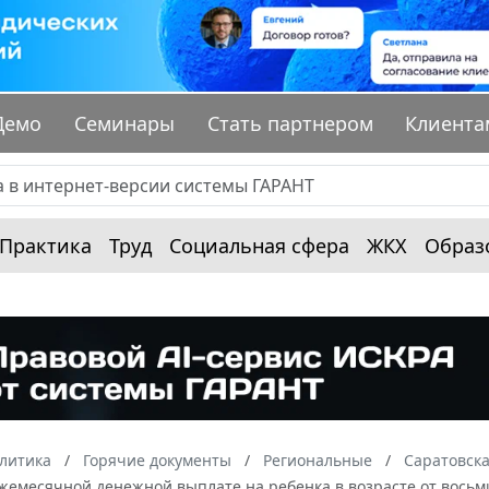
Демо
Семинары
Стать партнером
Клиента
Практика
Труд
Социальная сфера
ЖКХ
Образ
алитика
Горячие документы
Региональные
Саратовска
ежемесячной денежной выплате на ребенка в возрасте от вось