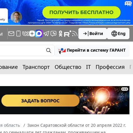
м
Войти
Eng
Перейти в систему ГАРАНТ
ование
Транспорт
Общество
IT
Профессия
П
я область
Закон Саратовской области от 20 апреля 2022 г.
ми до семнадцати лет гражданам, проживающим на