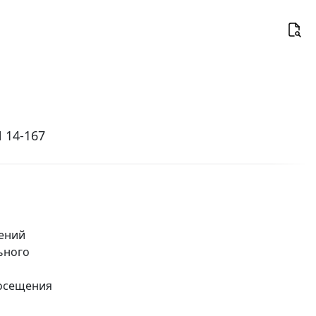
 14-167
ений
ьного
посещения