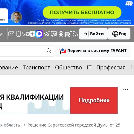
м
Войти
Eng
Перейти в систему ГАРАНТ
ование
Транспорт
Общество
IT
Профессия
П
я область
Решение Саратовской городской Думы от 25