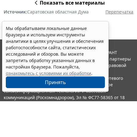
Показать все материалы
Источник:
Саратовская областная Дума
Перепечатка
Мы обрабатываем локальные данные
браузера и используем инструменты
аналитики в целях улучшения и обеспечения
работоспособности сайта, статистических
© ООО "НПП "ГАРАНТ-СЕРВИС", 2026. Система ГАРАНТ
исследований и обзоров. Вы можете
выпускается с 1990 года. Компания "Гарант" и ее партнеры
запретить обработку указанных данных в
являются участниками Российской ассоциации правовой
настройках браузера. Пожалуйста,
информации ГАРАНТ.
ознакомьтесь с условиями их обработки
.
Портал ГАРАНТ.РУ зарегистрирован в качестве сетевого
Принять
издания Федеральной службой по надзору в сфере
связи,информационных технологий и массовых
коммуникаций (Роскомнадзором), Эл № ФС77-58365 от 18
июня 2014 года.
16+
Контакты
8-800-200-88-88