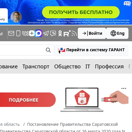
м
Войти
Eng
Перейти в систему ГАРАНТ
ование
Транспорт
Общество
IT
Профессия
П
я область
Постановление Правительства Саратовской
 Правительства Саратовской области от 26 марта 2020 года N