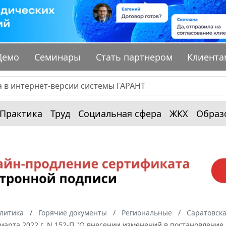
Демо
Семинары
Стать партнером
Клиента
Практика
Труд
Социальная сфера
ЖКХ
Образ
алитика
Горячие документы
Региональные
Саратовска
 марта 2022 г. N 152-П "О внесении изменений в постановление