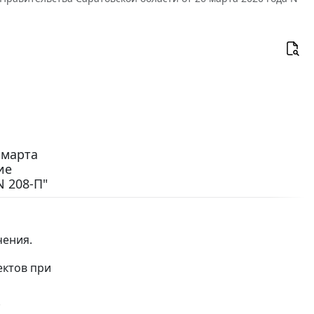
 марта
ие
N 208-П"
чения.
ектов при
.