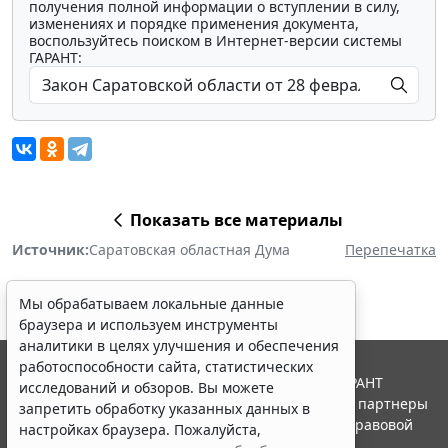
получения полной информации о вступлении в силу,
изменениях и порядке применения документа,
воспользуйтесь поиском в Интернет-версии системы
ГАРАНТ:
Показать все материалы
Источник:
Саратовская областная Дума
Перепечатка
Мы обрабатываем локальные данные
браузера и используем инструменты
аналитики в целях улучшения и обеспечения
работоспособности сайта, статистических
© ООО "НПП "ГАРАНТ-СЕРВИС", 2026. Система ГАРАНТ
исследований и обзоров. Вы можете
выпускается с 1990 года. Компания "Гарант" и ее партнеры
запретить обработку указанных данных в
являются участниками Российской ассоциации правовой
настройках браузера. Пожалуйста,
информации ГАРАНТ.