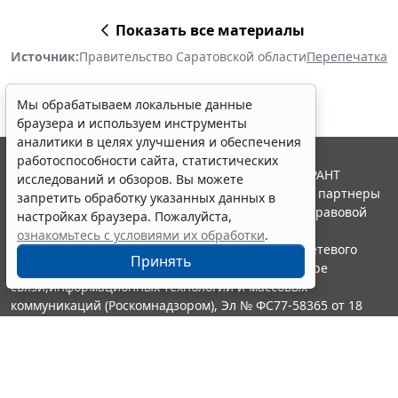
Показать все материалы
Источник:
Правительство Саратовской области
Перепечатка
Мы обрабатываем локальные данные
браузера и используем инструменты
аналитики в целях улучшения и обеспечения
работоспособности сайта, статистических
© ООО "НПП "ГАРАНТ-СЕРВИС", 2026. Система ГАРАНТ
исследований и обзоров. Вы можете
выпускается с 1990 года. Компания "Гарант" и ее партнеры
запретить обработку указанных данных в
являются участниками Российской ассоциации правовой
настройках браузера. Пожалуйста,
информации ГАРАНТ.
ознакомьтесь с условиями их обработки
.
Портал ГАРАНТ.РУ зарегистрирован в качестве сетевого
Принять
издания Федеральной службой по надзору в сфере
связи,информационных технологий и массовых
коммуникаций (Роскомнадзором), Эл № ФС77-58365 от 18
июня 2014 года.
16+
Контакты
8-800-200-88-88