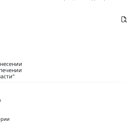
внесении
спечении
асти"
а
ории