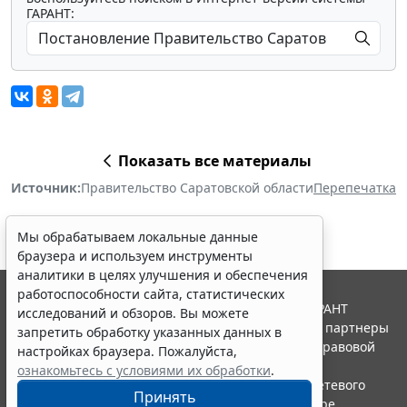
ГАРАНТ:
Показать все материалы
Источник:
Правительство Саратовской области
Перепечатка
Мы обрабатываем локальные данные
браузера и используем инструменты
аналитики в целях улучшения и обеспечения
работоспособности сайта, статистических
© ООО "НПП "ГАРАНТ-СЕРВИС", 2026. Система ГАРАНТ
исследований и обзоров. Вы можете
выпускается с 1990 года. Компания "Гарант" и ее партнеры
запретить обработку указанных данных в
являются участниками Российской ассоциации правовой
настройках браузера. Пожалуйста,
информации ГАРАНТ.
ознакомьтесь с условиями их обработки
.
Портал ГАРАНТ.РУ зарегистрирован в качестве сетевого
Принять
издания Федеральной службой по надзору в сфере