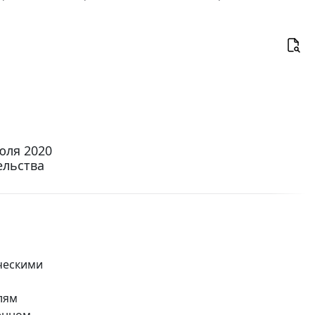
юля 2020
ельства
ическими
лям
енном