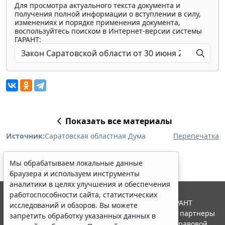
Для просмотра актуального текста документа и
получения полной информации о вступлении в силу,
изменениях и порядке применения документа,
воспользуйтесь поиском в Интернет-версии системы
ГАРАНТ:
Показать все материалы
Источник:
Саратовская областная Дума
Перепечатка
Мы обрабатываем локальные данные
браузера и используем инструменты
аналитики в целях улучшения и обеспечения
работоспособности сайта, статистических
© ООО "НПП "ГАРАНТ-СЕРВИС", 2026. Система ГАРАНТ
исследований и обзоров. Вы можете
выпускается с 1990 года. Компания "Гарант" и ее партнеры
запретить обработку указанных данных в
являются участниками Российской ассоциации правовой