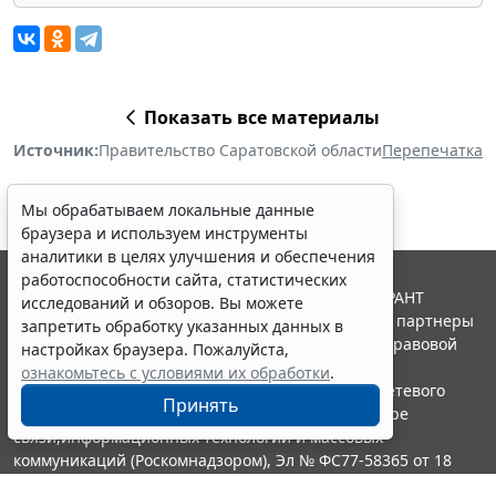
Показать все материалы
Источник:
Правительство Саратовской области
Перепечатка
Мы обрабатываем локальные данные
браузера и используем инструменты
аналитики в целях улучшения и обеспечения
работоспособности сайта, статистических
© ООО "НПП "ГАРАНТ-СЕРВИС", 2026. Система ГАРАНТ
исследований и обзоров. Вы можете
выпускается с 1990 года. Компания "Гарант" и ее партнеры
запретить обработку указанных данных в
являются участниками Российской ассоциации правовой
настройках браузера. Пожалуйста,
информации ГАРАНТ.
ознакомьтесь с условиями их обработки
.
Портал ГАРАНТ.РУ зарегистрирован в качестве сетевого
Принять
издания Федеральной службой по надзору в сфере
связи,информационных технологий и массовых
коммуникаций (Роскомнадзором), Эл № ФС77-58365 от 18
июня 2014 года.