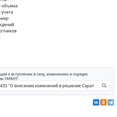
о объема
 учета
змер
ждений
ботников
х
ции о вступлении в силу, изменениях и порядке
мы ГАРАНТ: