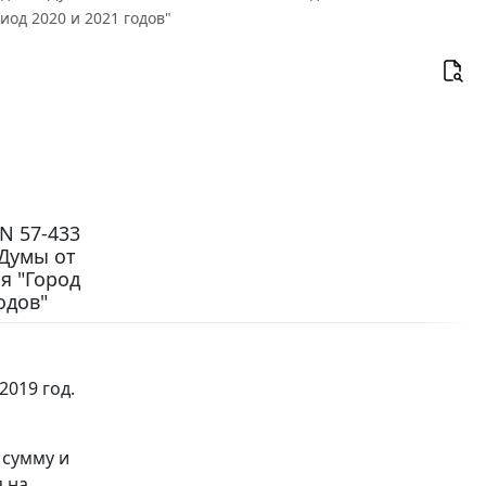
иод 2020 и 2021 годов"
N 57-433
Думы от
я "Город
одов"
019 год.
л
 сумму и
я на