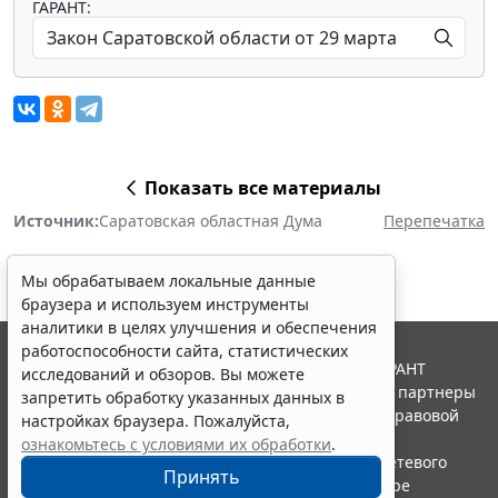
ГАРАНТ:
Показать все материалы
Источник:
Саратовская областная Дума
Перепечатка
Мы обрабатываем локальные данные
браузера и используем инструменты
аналитики в целях улучшения и обеспечения
работоспособности сайта, статистических
© ООО "НПП "ГАРАНТ-СЕРВИС", 2026. Система ГАРАНТ
исследований и обзоров. Вы можете
выпускается с 1990 года. Компания "Гарант" и ее партнеры
запретить обработку указанных данных в
являются участниками Российской ассоциации правовой
настройках браузера. Пожалуйста,
информации ГАРАНТ.
ознакомьтесь с условиями их обработки
.
Портал ГАРАНТ.РУ зарегистрирован в качестве сетевого
Принять
издания Федеральной службой по надзору в сфере